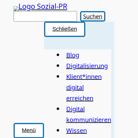
Zum
Inhalt
Suchen
Suchen
springen
Schließen
Blog
Digitalisierung
Klient*innen
digital
erreichen
Digital
kommunizieren
Wissen
Menü