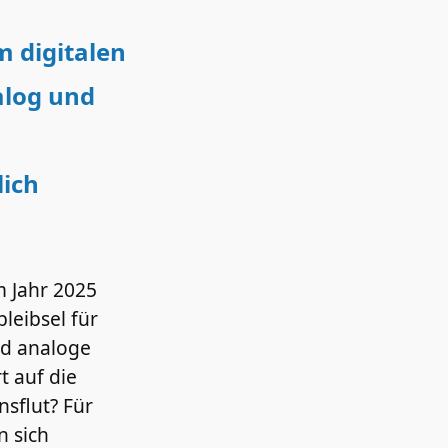
m digitalen
alog und
ich
m Jahr 2025
leibsel für
nd analoge
 auf die
sflut? Für
n sich