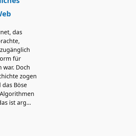
iches
Web
rnet, das
achte,
zugänglich
form für
 war. Doch
chichte zogen
 das Böse
 Algorithmen
as ist arg…