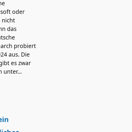
ne
soft oder
 nicht
ann das
utsche
rch probiert
24 aus. Die
gibt es zwar
n unter…
ein