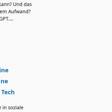
 kann? Und das
rem Aufwand?
 GPT.…
ine
hne
 Tech
 in soziale