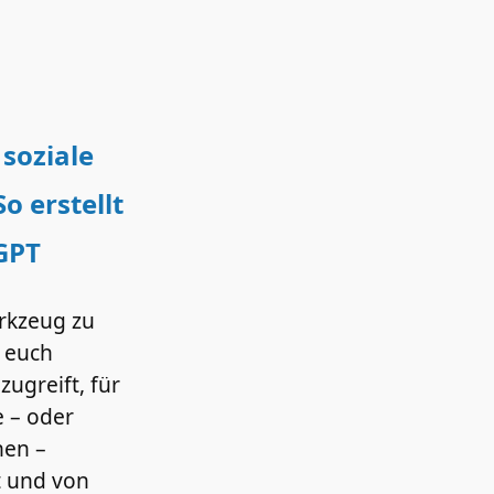
 soziale
o erstellt
 GPT
erkzeug zu
n euch
ugreift, für
e – oder
nen –
t und von