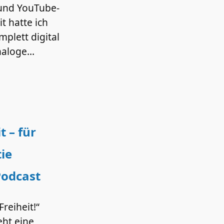
 und YouTube-
t hatte ich
mplett digital
Analoge…
 – für
ie
Podcast
reiheit!“
eht eine