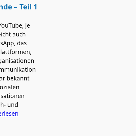
de – Teil 1
YouTube, je
eicht auch
sApp, das
Plattformen,
rganisationen
ommunikation
war bekannt
ozialen
sationen
ch- und
erlesen