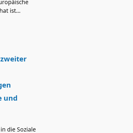
uropäische
hat ist…
 zweiter
gen
e und
in die Soziale