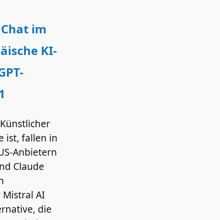
 Chat im
äische KI-
GPT-
 1
Künstlicher
 ist, fallen in
US-Anbietern
und Claude
m
 Mistral AI
ernative, die