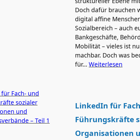
struktureller Ebene mi
Doch dafür brauchen 
digital affine Mensche
Sozialbereich – auch e
Bankgeschäfte, Behör
Mobilität – vieles ist n
machbar. Doch was be
für…
Weiterlesen
LinkedIn für Fac
Führungskräfte s
Organisationen 