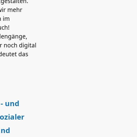
tgestalten.
wir mehr
n im
uch!
dengänge,
ur noch digital
deutet das
h- und
ozialer
und