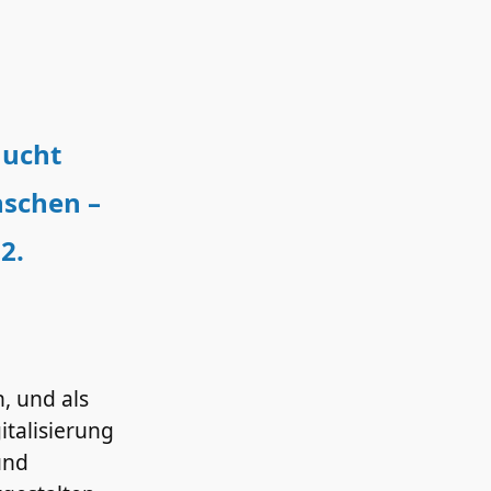
aucht
nschen –
 2.
, und als
italisierung
und