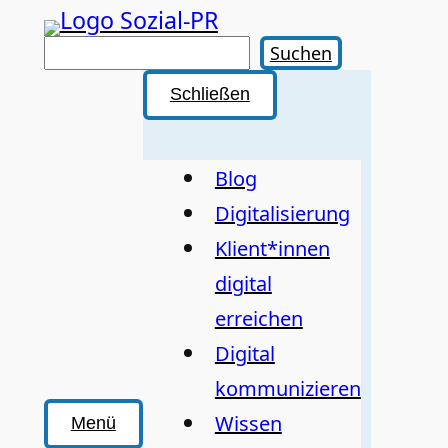
Zum
Inhalt
Suchen
Suchen
springen
Schließen
Blog
Digitalisierung
Klient*innen
digital
erreichen
Digital
kommunizieren
Wissen
Menü