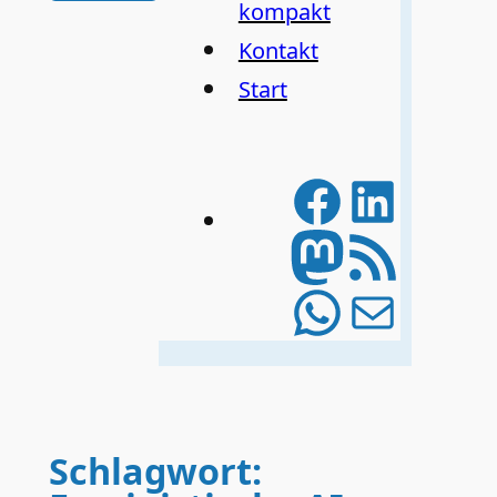
kompakt
Kontakt
Start
Facebo
Linke
Mastod
RSS-Feed
WhatsA
E-Mail
Schlagwort: