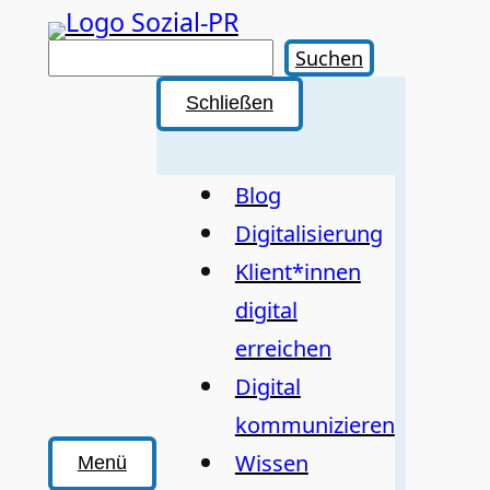
Zum
Inhalt
Suchen
Suchen
springen
Schließen
Blog
Digitalisierung
Klient*innen
digital
erreichen
Digital
kommunizieren
Wissen
Menü