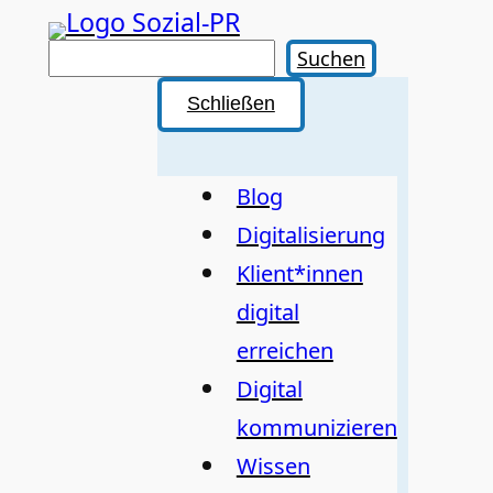
Zum
Inhalt
Suchen
Suchen
springen
Schließen
Blog
Digitalisierung
Klient*innen
digital
erreichen
Digital
kommunizieren
Wissen