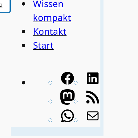
Wissen
ü
kompakt
Kontakt
Start
Facebook
LinkedIn
Mastodon
RSS-
Feed
WhatsApp
E-
Mail