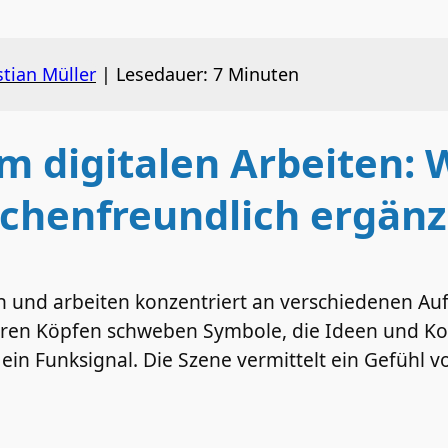
stian Müller
|
Lesedauer:
7
Minuten
 im digitalen Arbeiten:
schenfreundlich ergän