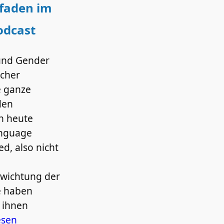
tfaden im
odcast
und Gender
icher
e ganze
den
n heute
anguage
d, also nicht
ewichtung der
e haben
 ihnen
esen