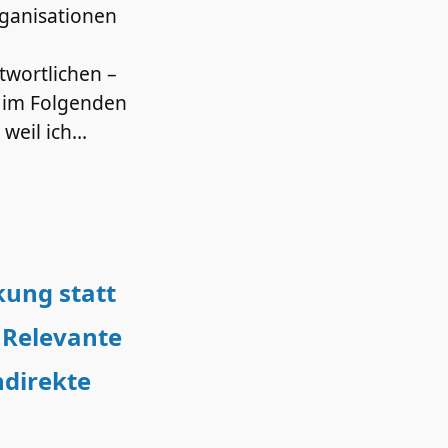
ganisationen
wortlichen –
e im Folgenden
 weil ich…
kung statt
 Relevante
ndirekte