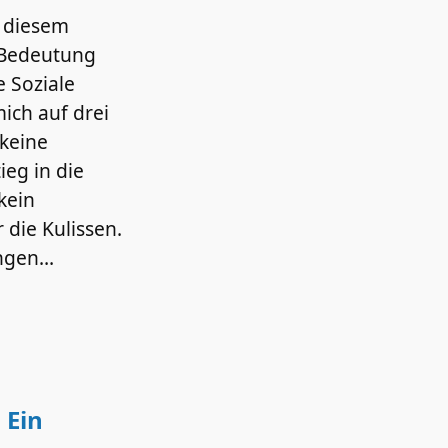
n diesem
e Bedeutung
e Soziale
mich auf drei
 keine
ieg in die
kein
r die Kulissen.
ungen…
 Ein