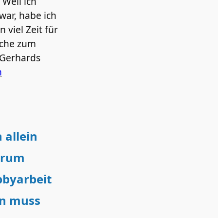
 Weil ich
war, habe ich
 viel Zeit für
rche zum
Gerhards
n
allein
arum
bbyarbeit
en muss