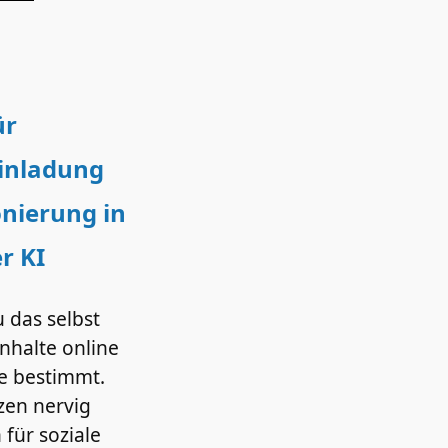
ür
inladung
onierung in
r KI
u das selbst
nhalte online
ge bestimmt.
zen nervig
 für soziale