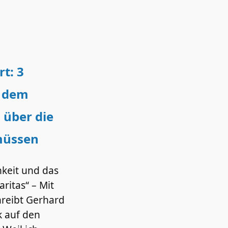
rt: 3
s dem
 über die
müssen
hkeit und das
aritas“ – Mit
reibt Gerhard
k auf den