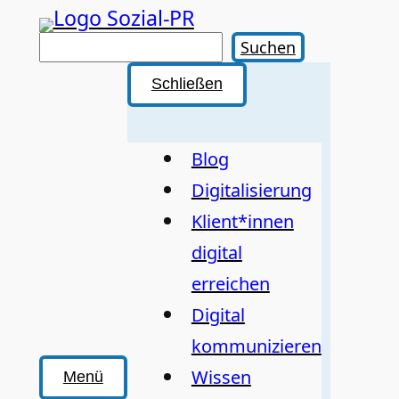
Zum
Inhalt
Suchen
Suchen
springen
Schließen
Blog
Digitalisierung
Klient*innen
digital
erreichen
Digital
kommunizieren
Wissen
Menü