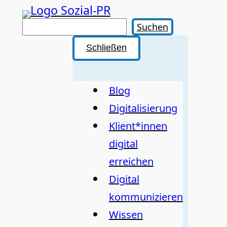
Zum
Inhalt
Suchen
Suchen
springen
Schließen
Blog
Digitalisierung
Klient*innen
digital
erreichen
Digital
kommunizieren
Wissen