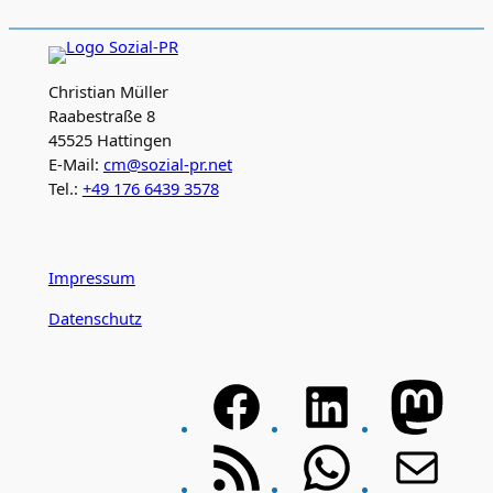
Christian Müller
Raabestraße 8
45525 Hattingen
E-Mail:
cm@sozial-pr.net
Tel.:
+49 176 6439 3578
Impressum
Datenschutz
F
L
M
a
i
a
c
n
s
R
W
E
e
k
t
S
h
-
b
e
o