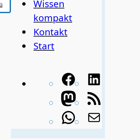
Wissen
ü
kompakt
Kontakt
Start
Facebook
LinkedIn
Mastodon
RSS-
Feed
WhatsApp
E-
Mail