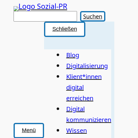
Zum
Inhalt
Suchen
Suchen
springen
Schließen
Blog
Digitalisierung
Klient*innen
digital
erreichen
Digital
kommunizieren
Wissen
Menü