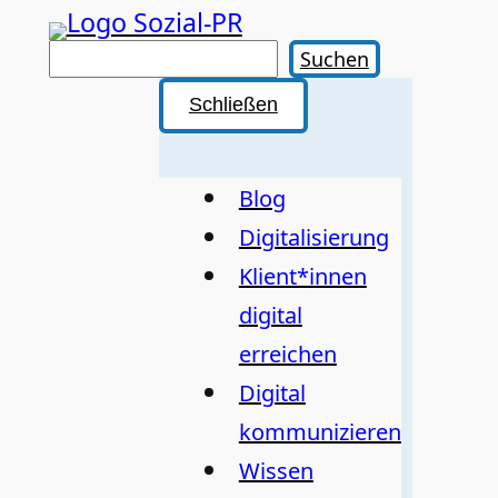
Zum
Inhalt
Suchen
Suchen
springen
Schließen
Blog
Digitalisierung
Klient*innen
digital
erreichen
Digital
kommunizieren
Wissen