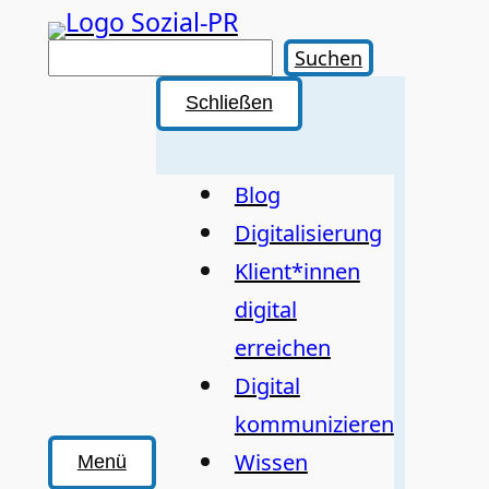
Zum
Inhalt
Suchen
Suchen
springen
Schließen
Blog
Digitalisierung
Klient*innen
digital
erreichen
Digital
kommunizieren
Wissen
Menü