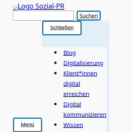
Zum
Inhalt
Suchen
Suchen
springen
Schließen
Blog
Digitalisierung
Klient*innen
digital
erreichen
Digital
kommunizieren
Wissen
Menü